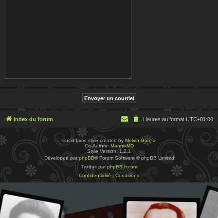
Index du forum
Heures au format
UTC+01:00
Lucid Lime style created by
Melvin García
Co-Author:
MannixMD
Style Version: 1.2.1
Développé par
phpBB
® Forum Software © phpBB Limited
Traduit par
phpBB-fr.com
Confidentialité
|
Conditions