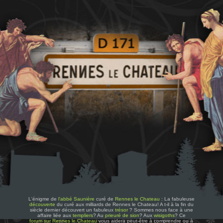
L'énigme de
l'abbé Saunière
curé de
Rennes le Chateau
: La fabuleuse
découverte
du curé aux milliards de Rennes le Chateau! A t-il à la fin du
siècle dernier découvert un fabuleux
trésor
? Sommes nous face à une
affaire liée aux
templiers
? Au
prieuré de sion
? Aux
wisigoths
? Ce
forum sur Rennes le Chateau
vous aidera peut-être à comprendre ou à