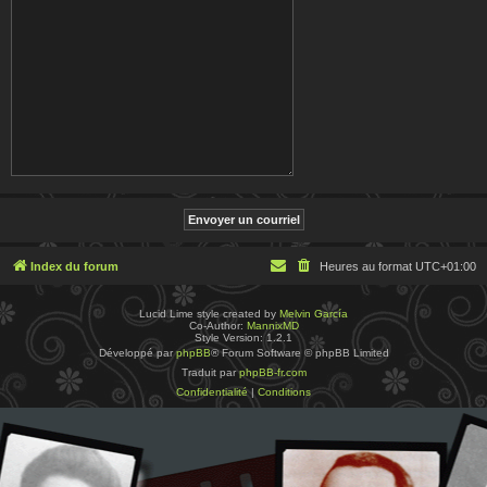
Index du forum
Heures au format
UTC+01:00
Lucid Lime style created by
Melvin García
Co-Author:
MannixMD
Style Version: 1.2.1
Développé par
phpBB
® Forum Software © phpBB Limited
Traduit par
phpBB-fr.com
Confidentialité
|
Conditions