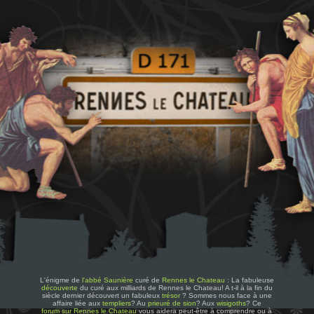
L'énigme de
l'abbé Saunière
curé de
Rennes le Chateau
: La fabuleuse
découverte
du curé aux milliards de Rennes le Chateau! A t-il à la fin du
siècle dernier découvert un fabuleux
trésor
? Sommes nous face à une
affaire liée aux
templiers
? Au
prieuré de sion
? Aux
wisigoths
? Ce
forum sur Rennes le Chateau
vous aidera peut-être à comprendre ou à