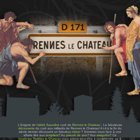
L'énigme de
l'abbé Saunière
curé de
Rennes le Chateau
: La fabuleuse
découverte
du curé aux milliards de Rennes le Chateau! A t-il à la fin du
siècle dernier découvert un fabuleux
trésor
? Sommes nous face à une
affaire liée aux
templiers
? Au
prieuré de sion
? Aux
wisigoths
? Ce
forum sur Rennes le Chateau
vous aidera peut-être à comprendre ou à