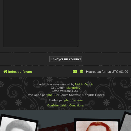
Index du forum
Heures au format
UTC+01:00
Lucid Lime style created by
Melvin García
Co-Author:
MannixMD
Style Version: 1.2.1
Développé par
phpBB
® Forum Software © phpBB Limited
Traduit par
phpBB-fr.com
Confidentialité
|
Conditions