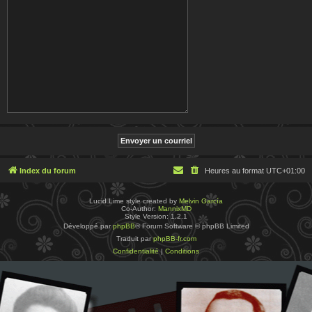
Index du forum
Heures au format
UTC+01:00
Lucid Lime style created by
Melvin García
Co-Author:
MannixMD
Style Version: 1.2.1
Développé par
phpBB
® Forum Software © phpBB Limited
Traduit par
phpBB-fr.com
Confidentialité
|
Conditions