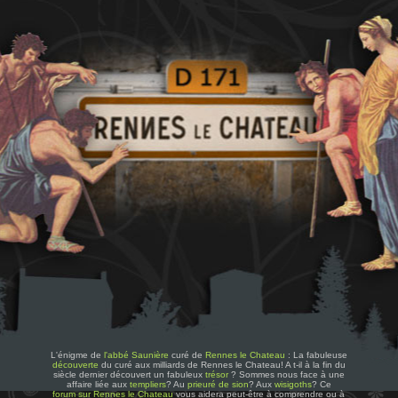
L'énigme de
l'abbé Saunière
curé de
Rennes le Chateau
: La fabuleuse
découverte
du curé aux milliards de Rennes le Chateau! A t-il à la fin du
siècle dernier découvert un fabuleux
trésor
? Sommes nous face à une
affaire liée aux
templiers
? Au
prieuré de sion
? Aux
wisigoths
? Ce
forum sur Rennes le Chateau
vous aidera peut-être à comprendre ou à