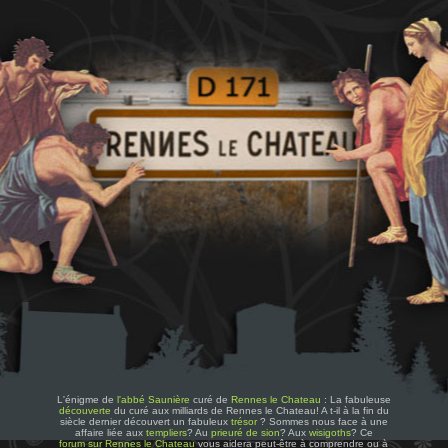
L'énigme de
l'abbé Saunière
curé de
Rennes le Chateau
: La fabuleuse
découverte
du curé aux milliards de Rennes le Chateau! A t-il à la fin du
siècle dernier découvert un fabuleux
trésor
? Sommes nous face à une
affaire liée aux
templiers
? Au
prieuré de sion
? Aux
wisigoths
? Ce
forum sur Rennes le Chateau
vous aidera peut-être à comprendre ou à