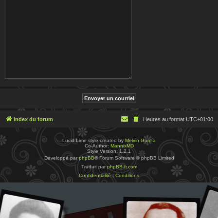
Index du forum
Heures au format
UTC+01:00
Lucid Lime style created by
Melvin García
Co-Author:
MannixMD
Style Version: 1.2.1
Développé par
phpBB
® Forum Software © phpBB Limited
Traduit par
phpBB-fr.com
Confidentialité
|
Conditions