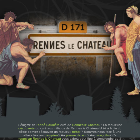
L'énigme de
l'abbé Saunière
curé de
Rennes le Chateau
: La fabuleuse
découverte
du curé aux milliards de Rennes le Chateau! A t-il à la fin du
siècle dernier découvert un fabuleux
trésor
? Sommes nous face à une
affaire liée aux
templiers
? Au
prieuré de sion
? Aux
wisigoths
? Ce
forum sur Rennes le Chateau
vous aidera peut-être à comprendre ou à