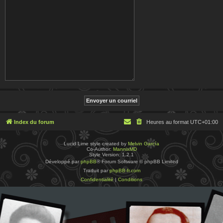
Index du forum
Heures au format
UTC+01:00
Lucid Lime style created by
Melvin García
Co-Author:
MannixMD
Style Version: 1.2.1
Développé par
phpBB
® Forum Software © phpBB Limited
Traduit par
phpBB-fr.com
Confidentialité
|
Conditions