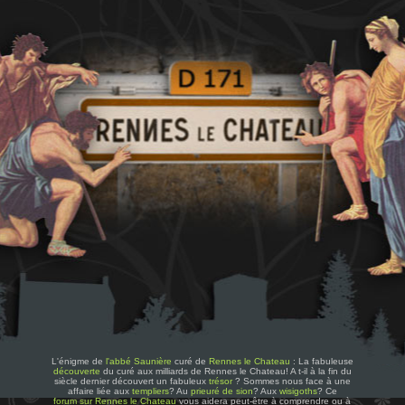
L'énigme de
l'abbé Saunière
curé de
Rennes le Chateau
: La fabuleuse
découverte
du curé aux milliards de Rennes le Chateau! A t-il à la fin du
siècle dernier découvert un fabuleux
trésor
? Sommes nous face à une
affaire liée aux
templiers
? Au
prieuré de sion
? Aux
wisigoths
? Ce
forum sur Rennes le Chateau
vous aidera peut-être à comprendre ou à