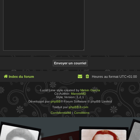
Index du forum
Heures au format
UTC+01:00
Lucid Lime style created by
Melvin García
Co-Author:
MannixMD
Style Version: 1.2.1
Développé par
phpBB
® Forum Software © phpBB Limited
Traduit par
phpBB-fr.com
Confidentialité
|
Conditions