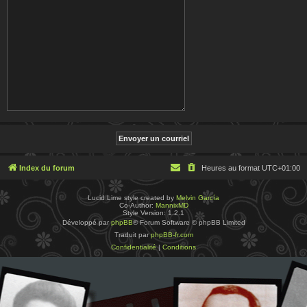
Index du forum
Heures au format
UTC+01:00
Lucid Lime style created by
Melvin García
Co-Author:
MannixMD
Style Version: 1.2.1
Développé par
phpBB
® Forum Software © phpBB Limited
Traduit par
phpBB-fr.com
Confidentialité
|
Conditions