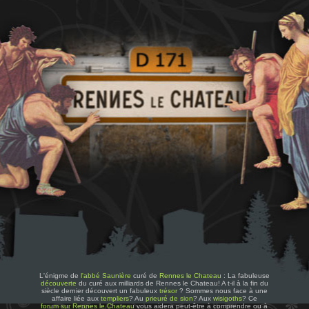
L'énigme de
l'abbé Saunière
curé de
Rennes le Chateau
: La fabuleuse
découverte
du curé aux milliards de Rennes le Chateau! A t-il à la fin du
siècle dernier découvert un fabuleux
trésor
? Sommes nous face à une
affaire liée aux
templiers
? Au
prieuré de sion
? Aux
wisigoths
? Ce
forum sur Rennes le Chateau
vous aidera peut-être à comprendre ou à