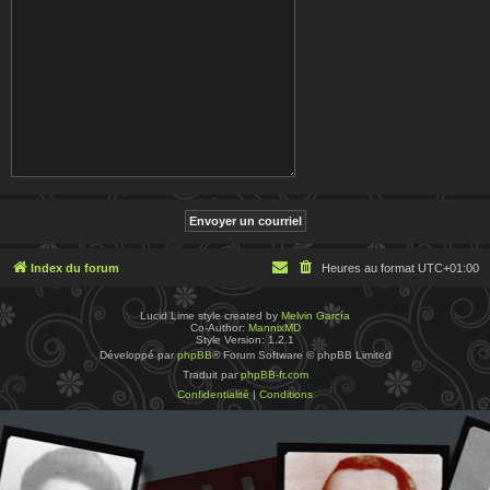
Index du forum
Heures au format
UTC+01:00
Lucid Lime style created by
Melvin García
Co-Author:
MannixMD
Style Version: 1.2.1
Développé par
phpBB
® Forum Software © phpBB Limited
Traduit par
phpBB-fr.com
Confidentialité
|
Conditions