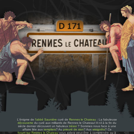
L'énigme de
l'abbé Saunière
curé de
Rennes le Chateau
: La fabuleuse
découverte
du curé aux milliards de Rennes le Chateau! A t-il à la fin du
siècle dernier découvert un fabuleux
trésor
? Sommes nous face à une
affaire liée aux
templiers
? Au
prieuré de sion
? Aux
wisigoths
? Ce
forum sur Rennes le Chateau
vous aidera peut-être à comprendre ou à