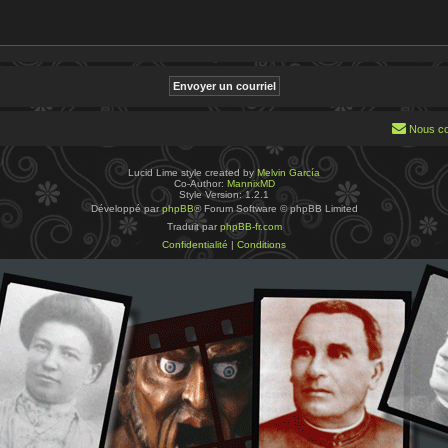
Nous co
Lucid Lime style created by
Melvin García
Co-Author:
MannixMD
Style Version: 1.2.1
Développé par
phpBB
® Forum Software © phpBB Limited
Traduit par
phpBB-fr.com
Confidentialité
|
Conditions