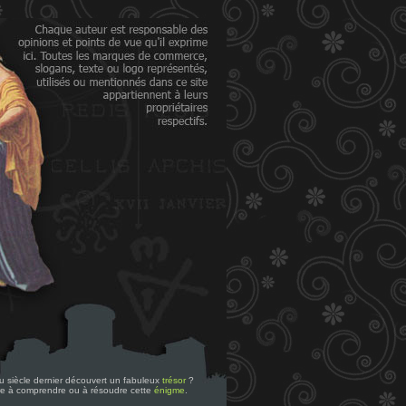
 du siècle dernier découvert un fabuleux
trésor
?
re à comprendre ou à résoudre cette
énigme
.