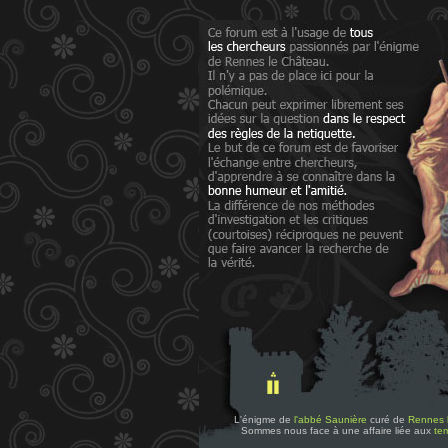
L'énigme de
l'abbé Saunière
curé de
Rennes 
Sommes nous face à une affaire liée aux
tem