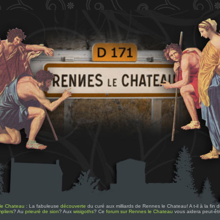
le Chateau
: La fabuleuse
découverte
du curé aux milliards de Rennes le Chateau! A t-il à la fin
pliers
? Au
prieuré de sion
? Aux
wisigoths
? Ce
forum sur Rennes le Chateau
vous aidera peut-êt