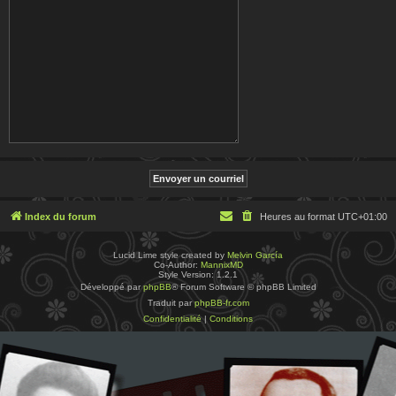
Index du forum
Heures au format
UTC+01:00
Lucid Lime style created by
Melvin García
Co-Author:
MannixMD
Style Version: 1.2.1
Développé par
phpBB
® Forum Software © phpBB Limited
Traduit par
phpBB-fr.com
Confidentialité
|
Conditions