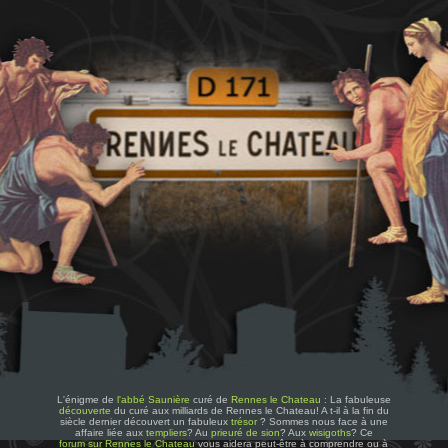
L'énigme de
l'abbé Saunière
curé de
Rennes le Chateau
: La fabuleuse
découverte
du curé aux milliards de Rennes le Chateau! A t-il à la fin du
siècle dernier découvert un fabuleux
trésor
? Sommes nous face à une
affaire liée aux
templiers
? Au
prieuré de sion
? Aux
wisigoths
? Ce
forum sur Rennes le Chateau
vous aidera peut-être à comprendre ou à