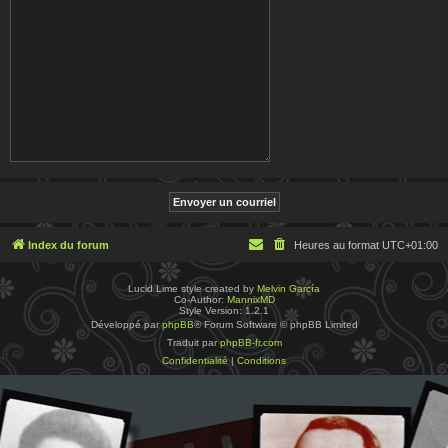
Index du forum
Heures au format
UTC+01:00
Lucid Lime style created by
Melvin García
Co-Author:
MannixMD
Style Version: 1.2.1
Développé par
phpBB
® Forum Software © phpBB Limited
Traduit par
phpBB-fr.com
Confidentialité
|
Conditions