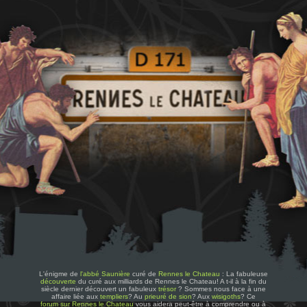
L'énigme de
l'abbé Saunière
curé de
Rennes le Chateau
: La fabuleuse
découverte
du curé aux milliards de Rennes le Chateau! A t-il à la fin du
siècle dernier découvert un fabuleux
trésor
? Sommes nous face à une
affaire liée aux
templiers
? Au
prieuré de sion
? Aux
wisigoths
? Ce
forum sur Rennes le Chateau
vous aidera peut-être à comprendre ou à