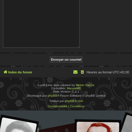
Index du forum
Heures au format
UTC+01:00
Lucid Lime style created by
Melvin García
Co-Author:
MannixMD
Style Version: 1.2.1
Développé par
phpBB
® Forum Software © phpBB Limited
Traduit par
phpBB-fr.com
Confidentialité
|
Conditions