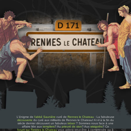
L'énigme de
l'abbé Saunière
curé de
Rennes le Chateau
: La fabuleuse
découverte
du curé aux milliards de Rennes le Chateau! A t-il à la fin du
siècle dernier découvert un fabuleux
trésor
? Sommes nous face à une
affaire liée aux
templiers
? Au
prieuré de sion
? Aux
wisigoths
? Ce
forum sur Rennes le Chateau
vous aidera peut-être à comprendre ou à