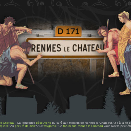
le Chateau
: La fabuleuse
découverte
du curé aux milliards de Rennes le Chateau! A t-il à la fin
pliers
? Au
prieuré de sion
? Aux
wisigoths
? Ce
forum sur Rennes le Chateau
vous aidera peut-êt