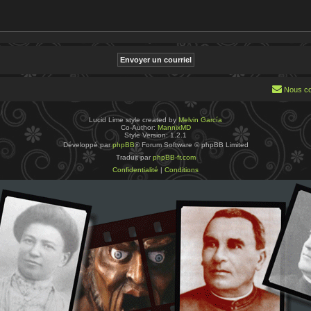
Nous co
Lucid Lime style created by
Melvin García
Co-Author:
MannixMD
Style Version: 1.2.1
Développé par
phpBB
® Forum Software © phpBB Limited
Traduit par
phpBB-fr.com
Confidentialité
|
Conditions