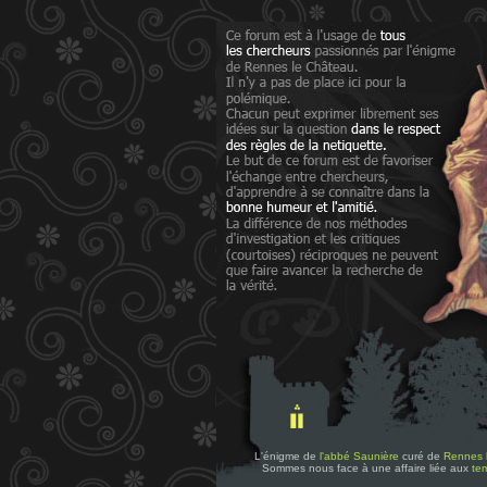
L'énigme de
l'abbé Saunière
curé de
Rennes 
Sommes nous face à une affaire liée aux
tem