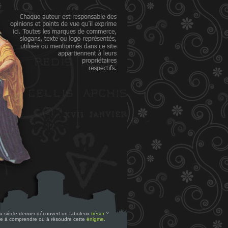
 du siècle dernier découvert un fabuleux
trésor
?
re à comprendre ou à résoudre cette
énigme
.