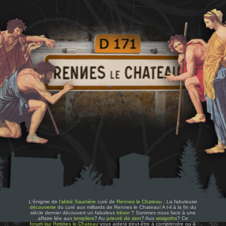
L'énigme de
l'abbé Saunière
curé de
Rennes le Chateau
: La fabuleuse
découverte
du curé aux milliards de Rennes le Chateau! A t-il à la fin du
siècle dernier découvert un fabuleux
trésor
? Sommes nous face à une
affaire liée aux
templiers
? Au
prieuré de sion
? Aux
wisigoths
? Ce
forum sur Rennes le Chateau
vous aidera peut-être à comprendre ou à