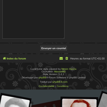
Index du forum
Heures au format
UTC+01:00
Lucid Lime style created by
Melvin García
Co-Author:
MannixMD
Style Version: 1.2.1
Développé par
phpBB
® Forum Software © phpBB Limited
Traduit par
phpBB-fr.com
Confidentialité
|
Conditions