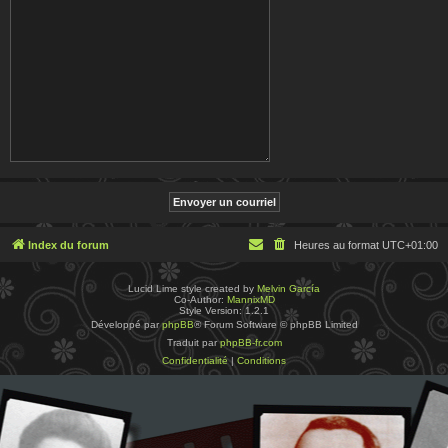
Index du forum
Heures au format
UTC+01:00
Lucid Lime style created by
Melvin García
Co-Author:
MannixMD
Style Version: 1.2.1
Développé par
phpBB
® Forum Software © phpBB Limited
Traduit par
phpBB-fr.com
Confidentialité
|
Conditions