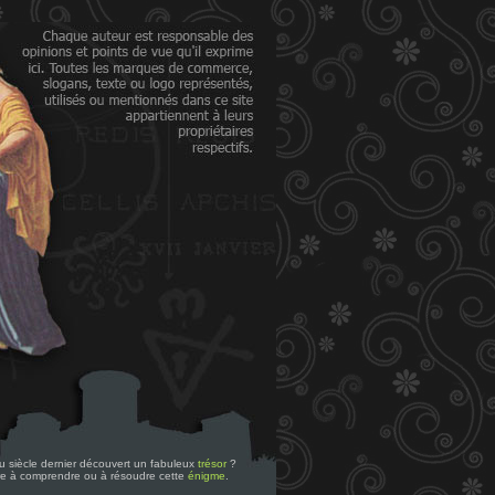
 du siècle dernier découvert un fabuleux
trésor
?
re à comprendre ou à résoudre cette
énigme
.