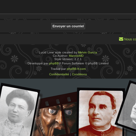
Nous co
Lucid Lime style created by
Melvin García
Co-Author:
MannixMD
Style Version: 1.2.1
Développé par
phpBB
® Forum Software © phpBB Limited
Traduit par
phpBB-fr.com
Confidentialité
|
Conditions