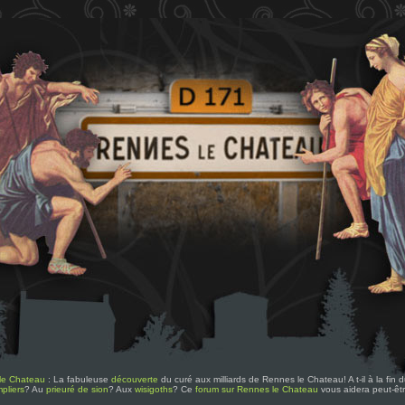
le Chateau
: La fabuleuse
découverte
du curé aux milliards de Rennes le Chateau! A t-il à la fin
pliers
? Au
prieuré de sion
? Aux
wisigoths
? Ce
forum sur Rennes le Chateau
vous aidera peut-êt