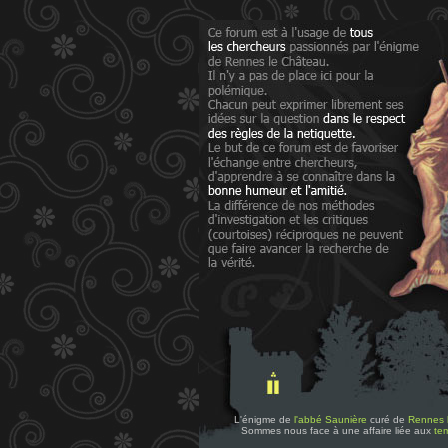
L'énigme de
l'abbé Saunière
curé de
Rennes 
Sommes nous face à une affaire liée aux
tem