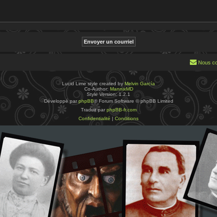
Nous co
Lucid Lime style created by
Melvin García
Co-Author:
MannixMD
Style Version: 1.2.1
Développé par
phpBB
® Forum Software © phpBB Limited
Traduit par
phpBB-fr.com
Confidentialité
|
Conditions