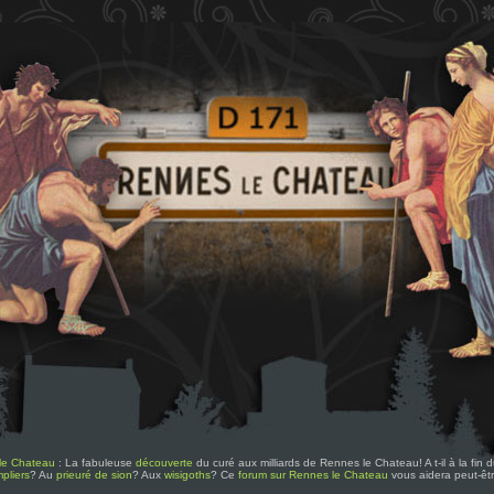
le Chateau
: La fabuleuse
découverte
du curé aux milliards de Rennes le Chateau! A t-il à la fin
pliers
? Au
prieuré de sion
? Aux
wisigoths
? Ce
forum sur Rennes le Chateau
vous aidera peut-êt