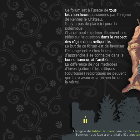
L'énigme de
l'abbé Saunière
curé de
Rennes 
Sommes nous face à une affaire liée aux
tem