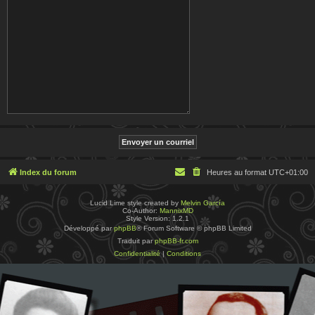
Index du forum
Heures au format
UTC+01:00
Lucid Lime style created by
Melvin García
Co-Author:
MannixMD
Style Version: 1.2.1
Développé par
phpBB
® Forum Software © phpBB Limited
Traduit par
phpBB-fr.com
Confidentialité
|
Conditions