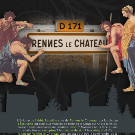
L'énigme de
l'abbé Saunière
curé de
Rennes le Chateau
: La fabuleuse
découverte
du curé aux milliards de Rennes le Chateau! A t-il à la fin du
siècle dernier découvert un fabuleux
trésor
? Sommes nous face à une
affaire liée aux
templiers
? Au
prieuré de sion
? Aux
wisigoths
? Ce
forum sur Rennes le Chateau
vous aidera peut-être à comprendre ou à