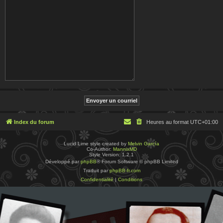
Index du forum
Heures au format
UTC+01:00
Lucid Lime style created by
Melvin García
Co-Author:
MannixMD
Style Version: 1.2.1
Développé par
phpBB
® Forum Software © phpBB Limited
Traduit par
phpBB-fr.com
Confidentialité
|
Conditions