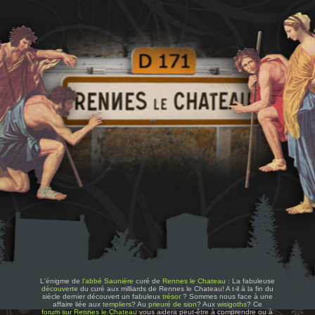
L'énigme de
l'abbé Saunière
curé de
Rennes le Chateau
: La fabuleuse
découverte
du curé aux milliards de Rennes le Chateau! A t-il à la fin du
siècle dernier découvert un fabuleux
trésor
? Sommes nous face à une
affaire liée aux
templiers
? Au
prieuré de sion
? Aux
wisigoths
? Ce
forum sur Rennes le Chateau
vous aidera peut-être à comprendre ou à