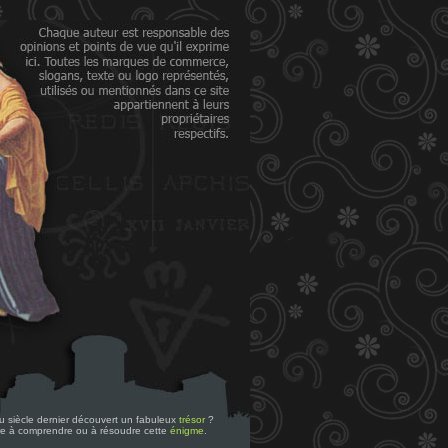
 du siècle dernier découvert un fabuleux
trésor
?
re à comprendre ou à résoudre cette
énigme
.