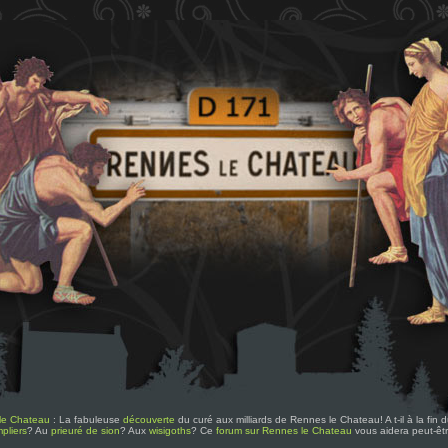
le Chateau
: La fabuleuse
découverte
du curé aux milliards de Rennes le Chateau! A t-il à la fin
pliers
? Au
prieuré de sion
? Aux
wisigoths
? Ce
forum sur Rennes le Chateau
vous aidera peut-êt