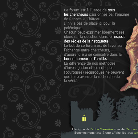
L'énigme de
l'abbé Saunière
curé de
Rennes 
Sommes nous face à une affaire liée aux
tem