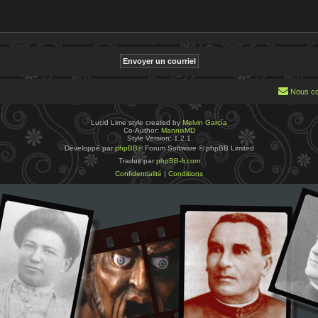
Nous co
Lucid Lime style created by
Melvin García
Co-Author:
MannixMD
Style Version: 1.2.1
Développé par
phpBB
® Forum Software © phpBB Limited
Traduit par
phpBB-fr.com
Confidentialité
|
Conditions