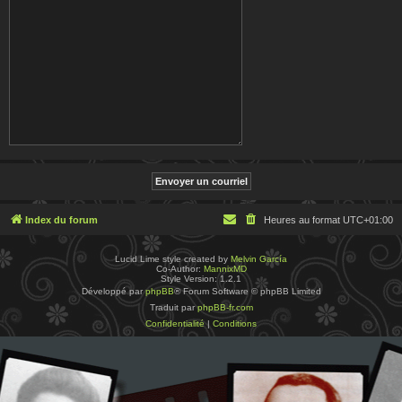
Index du forum
Heures au format
UTC+01:00
Lucid Lime style created by
Melvin García
Co-Author:
MannixMD
Style Version: 1.2.1
Développé par
phpBB
® Forum Software © phpBB Limited
Traduit par
phpBB-fr.com
Confidentialité
|
Conditions