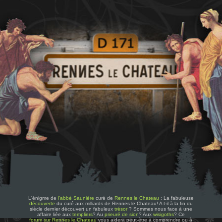
L'énigme de
l'abbé Saunière
curé de
Rennes le Chateau
: La fabuleuse
découverte
du curé aux milliards de Rennes le Chateau! A t-il à la fin du
siècle dernier découvert un fabuleux
trésor
? Sommes nous face à une
affaire liée aux
templiers
? Au
prieuré de sion
? Aux
wisigoths
? Ce
forum sur Rennes le Chateau
vous aidera peut-être à comprendre ou à