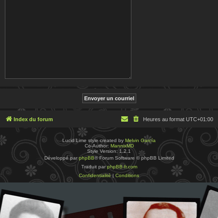
Index du forum
Heures au format
UTC+01:00
Lucid Lime style created by
Melvin García
Co-Author:
MannixMD
Style Version: 1.2.1
Développé par
phpBB
® Forum Software © phpBB Limited
Traduit par
phpBB-fr.com
Confidentialité
|
Conditions