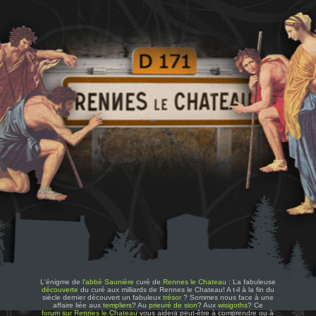
L'énigme de
l'abbé Saunière
curé de
Rennes le Chateau
: La fabuleuse
découverte
du curé aux milliards de Rennes le Chateau! A t-il à la fin du
siècle dernier découvert un fabuleux
trésor
? Sommes nous face à une
affaire liée aux
templiers
? Au
prieuré de sion
? Aux
wisigoths
? Ce
forum sur Rennes le Chateau
vous aidera peut-être à comprendre ou à