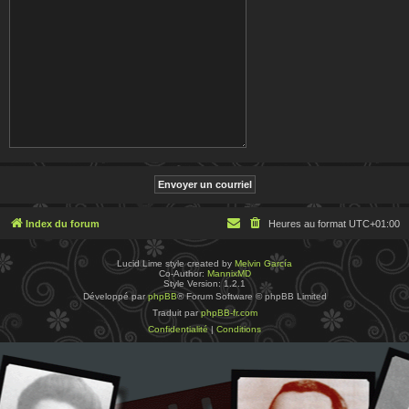
Index du forum
Heures au format
UTC+01:00
Lucid Lime style created by
Melvin García
Co-Author:
MannixMD
Style Version: 1.2.1
Développé par
phpBB
® Forum Software © phpBB Limited
Traduit par
phpBB-fr.com
Confidentialité
|
Conditions