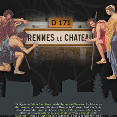
L'énigme de
l'abbé Saunière
curé de
Rennes le Chateau
: La fabuleuse
découverte
du curé aux milliards de Rennes le Chateau! A t-il à la fin du
siècle dernier découvert un fabuleux
trésor
? Sommes nous face à une
affaire liée aux
templiers
? Au
prieuré de sion
? Aux
wisigoths
? Ce
forum sur Rennes le Chateau
vous aidera peut-être à comprendre ou à