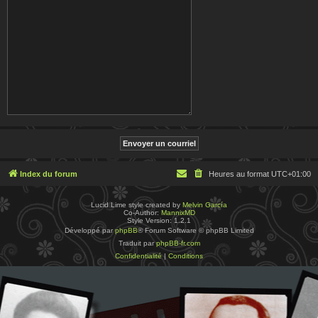
Index du forum
Heures au format
UTC+01:00
Lucid Lime style created by
Melvin García
Co-Author:
MannixMD
Style Version: 1.2.1
Développé par
phpBB
® Forum Software © phpBB Limited
Traduit par
phpBB-fr.com
Confidentialité
|
Conditions