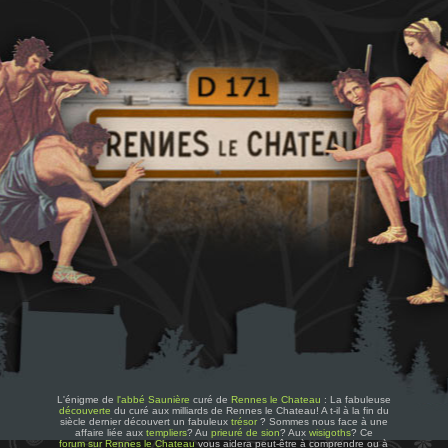
L'énigme de
l'abbé Saunière
curé de
Rennes le Chateau
: La fabuleuse
découverte
du curé aux milliards de Rennes le Chateau! A t-il à la fin du
siècle dernier découvert un fabuleux
trésor
? Sommes nous face à une
affaire liée aux
templiers
? Au
prieuré de sion
? Aux
wisigoths
? Ce
forum sur Rennes le Chateau
vous aidera peut-être à comprendre ou à