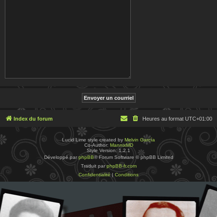
Index du forum
Heures au format
UTC+01:00
Lucid Lime style created by
Melvin García
Co-Author:
MannixMD
Style Version: 1.2.1
Développé par
phpBB
® Forum Software © phpBB Limited
Traduit par
phpBB-fr.com
Confidentialité
|
Conditions