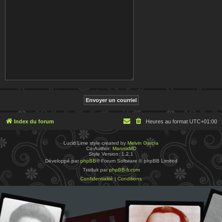
Index du forum
Heures au format
UTC+01:00
Lucid Lime style created by
Melvin García
Co-Author:
MannixMD
Style Version: 1.2.1
Développé par
phpBB
® Forum Software © phpBB Limited
Traduit par
phpBB-fr.com
Confidentialité
|
Conditions