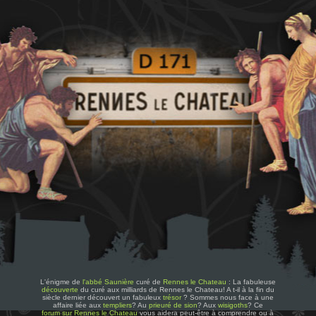
L'énigme de
l'abbé Saunière
curé de
Rennes le Chateau
: La fabuleuse
découverte
du curé aux milliards de Rennes le Chateau! A t-il à la fin du
siècle dernier découvert un fabuleux
trésor
? Sommes nous face à une
affaire liée aux
templiers
? Au
prieuré de sion
? Aux
wisigoths
? Ce
forum sur Rennes le Chateau
vous aidera peut-être à comprendre ou à