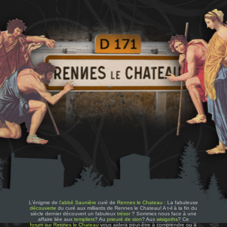
L'énigme de
l'abbé Saunière
curé de
Rennes le Chateau
: La fabuleuse
découverte
du curé aux milliards de Rennes le Chateau! A t-il à la fin du
siècle dernier découvert un fabuleux
trésor
? Sommes nous face à une
affaire liée aux
templiers
? Au
prieuré de sion
? Aux
wisigoths
? Ce
forum sur Rennes le Chateau
vous aidera peut-être à comprendre ou à