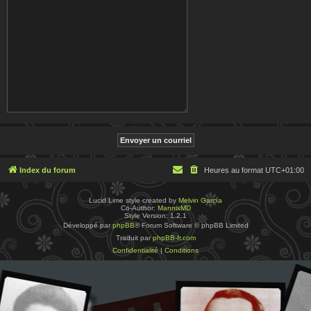
Index du forum
Heures au format
UTC+01:00
Lucid Lime style created by
Melvin García
Co-Author:
MannixMD
Style Version: 1.2.1
Développé par
phpBB
® Forum Software © phpBB Limited
Traduit par
phpBB-fr.com
Confidentialité
|
Conditions