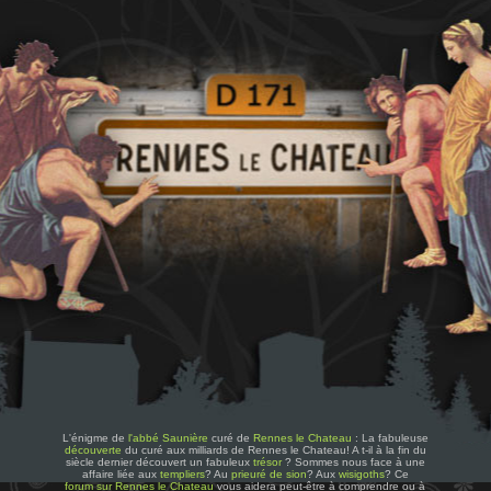
L'énigme de
l'abbé Saunière
curé de
Rennes le Chateau
: La fabuleuse
découverte
du curé aux milliards de Rennes le Chateau! A t-il à la fin du
siècle dernier découvert un fabuleux
trésor
? Sommes nous face à une
affaire liée aux
templiers
? Au
prieuré de sion
? Aux
wisigoths
? Ce
forum sur Rennes le Chateau
vous aidera peut-être à comprendre ou à