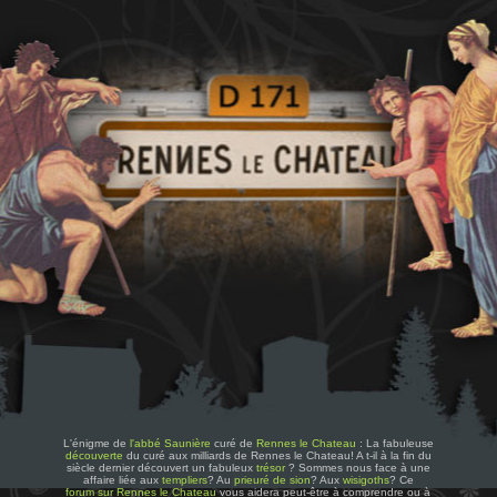
L'énigme de
l'abbé Saunière
curé de
Rennes le Chateau
: La fabuleuse
découverte
du curé aux milliards de Rennes le Chateau! A t-il à la fin du
siècle dernier découvert un fabuleux
trésor
? Sommes nous face à une
affaire liée aux
templiers
? Au
prieuré de sion
? Aux
wisigoths
? Ce
forum sur Rennes le Chateau
vous aidera peut-être à comprendre ou à