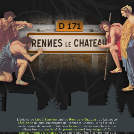
L'énigme de
l'abbé Saunière
curé de
Rennes le Chateau
: La fabuleuse
découverte
du curé aux milliards de Rennes le Chateau! A t-il à la fin du
siècle dernier découvert un fabuleux
trésor
? Sommes nous face à une
affaire liée aux
templiers
? Au
prieuré de sion
? Aux
wisigoths
? Ce
forum sur Rennes le Chateau
vous aidera peut-être à comprendre ou à