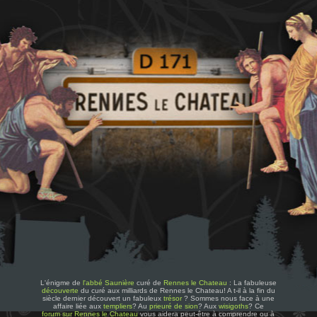
L'énigme de
l'abbé Saunière
curé de
Rennes le Chateau
: La fabuleuse
découverte
du curé aux milliards de Rennes le Chateau! A t-il à la fin du
siècle dernier découvert un fabuleux
trésor
? Sommes nous face à une
affaire liée aux
templiers
? Au
prieuré de sion
? Aux
wisigoths
? Ce
forum sur Rennes le Chateau
vous aidera peut-être à comprendre ou à