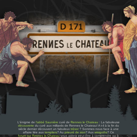
L'énigme de
l'abbé Saunière
curé de
Rennes le Chateau
: La fabuleuse
découverte
du curé aux milliards de Rennes le Chateau! A t-il à la fin du
siècle dernier découvert un fabuleux
trésor
? Sommes nous face à une
affaire liée aux
templiers
? Au
prieuré de sion
? Aux
wisigoths
? Ce
forum sur Rennes le Chateau
vous aidera peut-être à comprendre ou à