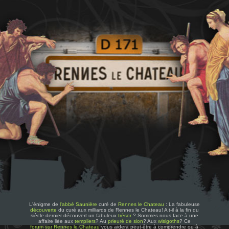
L'énigme de
l'abbé Saunière
curé de
Rennes le Chateau
: La fabuleuse
découverte
du curé aux milliards de Rennes le Chateau! A t-il à la fin du
siècle dernier découvert un fabuleux
trésor
? Sommes nous face à une
affaire liée aux
templiers
? Au
prieuré de sion
? Aux
wisigoths
? Ce
forum sur Rennes le Chateau
vous aidera peut-être à comprendre ou à