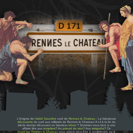
L'énigme de
l'abbé Saunière
curé de
Rennes le Chateau
: La fabuleuse
découverte
du curé aux milliards de Rennes le Chateau! A t-il à la fin du
siècle dernier découvert un fabuleux
trésor
? Sommes nous face à une
affaire liée aux
templiers
? Au
prieuré de sion
? Aux
wisigoths
? Ce
forum sur Rennes le Chateau
vous aidera peut-être à comprendre ou à