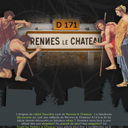
L'énigme de
l'abbé Saunière
curé de
Rennes le Chateau
: La fabuleuse
découverte
du curé aux milliards de Rennes le Chateau! A t-il à la fin du
siècle dernier découvert un fabuleux
trésor
? Sommes nous face à une
affaire liée aux
templiers
? Au
prieuré de sion
? Aux
wisigoths
? Ce
forum sur Rennes le Chateau
vous aidera peut-être à comprendre ou à