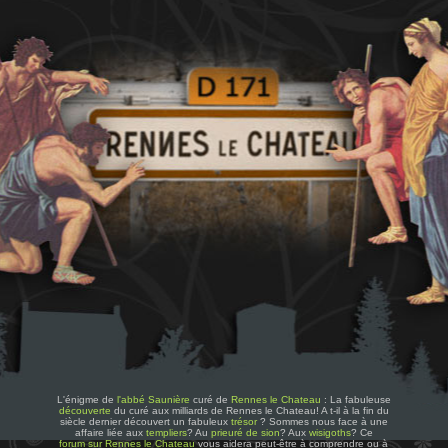
L'énigme de
l'abbé Saunière
curé de
Rennes le Chateau
: La fabuleuse
découverte
du curé aux milliards de Rennes le Chateau! A t-il à la fin du
siècle dernier découvert un fabuleux
trésor
? Sommes nous face à une
affaire liée aux
templiers
? Au
prieuré de sion
? Aux
wisigoths
? Ce
forum sur Rennes le Chateau
vous aidera peut-être à comprendre ou à