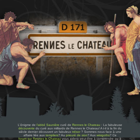
L'énigme de
l'abbé Saunière
curé de
Rennes le Chateau
: La fabuleuse
découverte
du curé aux milliards de Rennes le Chateau! A t-il à la fin du
siècle dernier découvert un fabuleux
trésor
? Sommes nous face à une
affaire liée aux
templiers
? Au
prieuré de sion
? Aux
wisigoths
? Ce
forum sur Rennes le Chateau
vous aidera peut-être à comprendre ou à