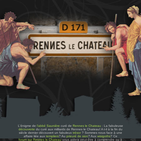
L'énigme de
l'abbé Saunière
curé de
Rennes le Chateau
: La fabuleuse
découverte
du curé aux milliards de Rennes le Chateau! A t-il à la fin du
siècle dernier découvert un fabuleux
trésor
? Sommes nous face à une
affaire liée aux
templiers
? Au
prieuré de sion
? Aux
wisigoths
? Ce
forum sur Rennes le Chateau
vous aidera peut-être à comprendre ou à