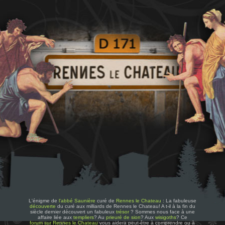
L'énigme de
l'abbé Saunière
curé de
Rennes le Chateau
: La fabuleuse
découverte
du curé aux milliards de Rennes le Chateau! A t-il à la fin du
siècle dernier découvert un fabuleux
trésor
? Sommes nous face à une
affaire liée aux
templiers
? Au
prieuré de sion
? Aux
wisigoths
? Ce
forum sur Rennes le Chateau
vous aidera peut-être à comprendre ou à