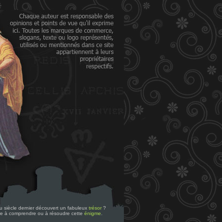
 du siècle dernier découvert un fabuleux
trésor
?
re à comprendre ou à résoudre cette
énigme
.