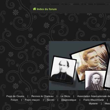
Index du forum
Pays de Couiza
|
Rennes le Chateau
|
Le Bézu
|
Association Internationale 
Forum
|
Franc-maçon
|
Secret
|
Diagnostique
|
Franc-Maçonnerie
|
Mystere
|
Histo