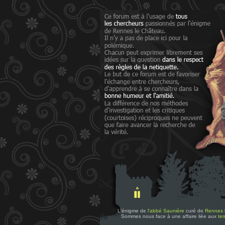
L'énigme de
l'abbé Saunière
curé de
Rennes 
Sommes nous face à une affaire liée aux
tem