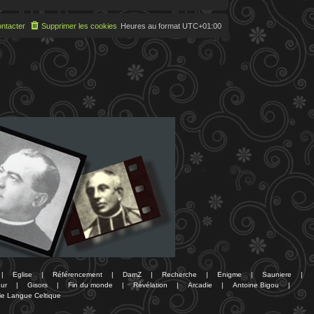
ntacter
Supprimer les cookies
Heures au format
UTC+01:00
|
Eglise
|
Référencement
|
DamZ
|
Recherche
|
Enigme
|
Sauniere
|
ur
|
Gisors
|
Fin du monde
|
Révélation
|
Arcadie
|
Antoine Bigou
|
ie Langue Celtique