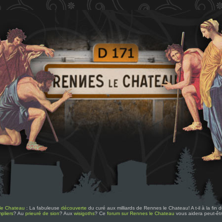
le Chateau
: La fabuleuse
découverte
du curé aux milliards de Rennes le Chateau! A t-il à la fin
pliers
? Au
prieuré de sion
? Aux
wisigoths
? Ce
forum sur Rennes le Chateau
vous aidera peut-êt