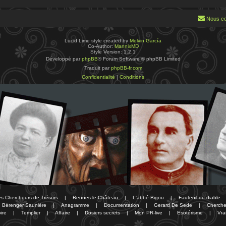
Nous co
Lucid Lime style created by
Melvin García
Co-Author:
MannixMD
Style Version: 1.2.1
Développé par
phpBB
® Forum Software © phpBB Limited
Traduit par
phpBB-fr.com
Confidentialité
|
Conditions
des Chercheurs de Trésors
|
Rennes-le-Château
|
L'abbé Bigou
|
Fauteuil du diable
Bérenger Saunière
|
Anagramme
|
Documentation
|
Gerard De Sede
|
Cherche
ire
|
Templier
|
Affaire
|
Dosiers secrets
|
Mon PR-live
|
Esotérisme
|
Vra