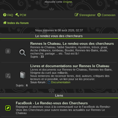
résoudre cette
énigme
.
FAQ
PCM
S’enregistrer
Connexion
Index du forum
Nous sommes le 08 août 2026, 02:37
Le rendez vous des chercheurs
Rennes le Chateau, Le rendez-vous des chercheurs
Rennes-le-Chateau, l'abbé Saunière, mystères, trésor, graal,
Arche d'Alliance, tombeau, Boudet, Rennes-les-Bains, étude,
recherche, partage ... etc. Tout est là !
Sujets :
33
Livres et documentations sur Rennes le Chateau
Livres et documents sur Rennes-le-Chateau, Rennes-les-Bains,
l'énigme du curé aux milliards.
Nous tenterons de recenser livres, dvd, auteurs, critiques des
lecteurs et si possible, un lien pour se les procurer.
Sous-forum :
Documentation
Sujets :
6
Liens
FaceBook - Le Rendez-vous des Chercheurs
Rejoignez et abonnez vous à la communauté sur le FaceBook du Rendez-
Vous des Chercheurs pour suivre toutes les actualités sur Rennes Le
Chateau