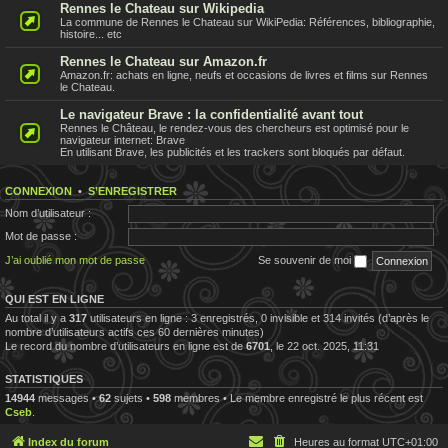
Rennes le Chateau sur Wikipedia
La commune de Rennes le Chateau sur WikiPedia: Références, bibliographie,
histoire... etc
Rennes le Chateau sur Amazon.fr
Amazon.fr: achats en ligne, neufs et occasions de livres et films sur Rennes
le Chateau.
Le navigateur Brave : la confidentialité avant tout
Rennes le Château, le rendez-vous des chercheurs est optimisé pour le
navigateur internet: Brave
En utilisant Brave, les publicités et les trackers sont bloqués par défaut.
CONNEXION
•
S’ENREGISTRER
Nom d’utilisateur :
Mot de passe :
J’ai oublié mon mot de passe
Se souvenir de moi
QUI EST EN LIGNE
Au total il y a
317
utilisateurs en ligne : 3 enregistrés, 0 invisible et 314 invités (d’après le
nombre d’utilisateurs actifs ces 60 dernières minutes)
Le record du nombre d’utilisateurs en ligne est de
6701
, le 22 oct. 2025, 11:31
STATISTIQUES
14944
messages •
62
sujets •
598
membres • Le membre enregistré le plus récent est
Cseb
.
Index du forum
Heures au format
UTC+01:00