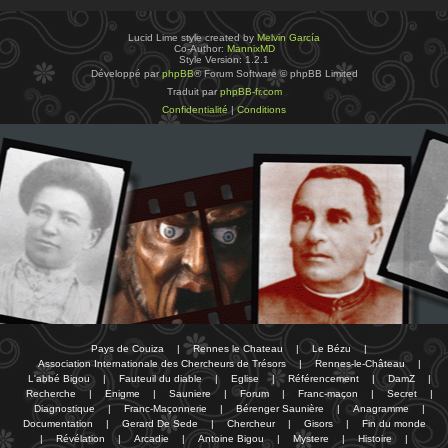
Lucid Lime style created by
Melvin García
Co-Author:
MannixMD
Style Version: 1.2.1
Développé par
phpBB
® Forum Software © phpBB Limited
Traduit par
phpBB-fr.com
Confidentialité
|
Conditions
Pays de Couiza
|
Rennes le Chateau
|
Le Bézu
|
Association Internationale des Chercheurs de Trésors
|
Rennes-le-Château
|
L'abbé Bigou
|
Fauteuil du diable
|
Eglise
|
Référencement
|
DamZ
|
Recherche
|
Enigme
|
Sauniere
|
Forum
|
Franc-maçon
|
Secret
|
Diagnostique
|
Franc-Maçonnerie
|
Bérenger Saunière
|
Anagramme
|
Documentation
|
Gerard De Sede
|
Chercheur
|
Gisors
|
Fin du monde
|
Révélation
|
Arcadie
|
Antoine Bigou
|
Mystere
|
Histoire
|