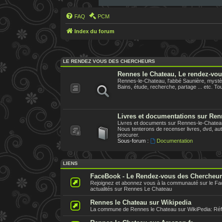
FAQ
PCM
Index du forum
LE RENDEZ VOUS DES CHERCHEURS
Rennes le Chateau, Le rendez-vo
Rennes-le-Chateau, l'abbé Saunière, mystèr
Bains, étude, recherche, partage ... etc. Tout
Livres et documentations sur Ren
Livres et documents sur Rennes-le-Chateau,
Nous tenterons de recenser livres, dvd, aute
procurer.
Sous-forum :
Documentation
LIENS
FaceBook - Le Rendez-vous des Chercheu
Rejoignez et abonnez vous à la communauté sur le F
actualités sur Rennes Le Chateau
Rennes le Chateau sur Wikipedia
La commune de Rennes le Chateau sur WikiPedia: Référe