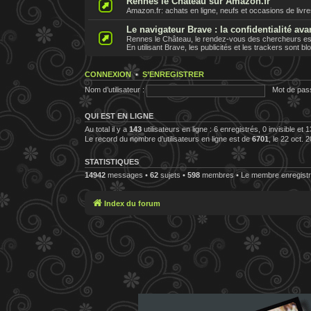
Rennes le Chateau sur Amazon.fr
Amazon.fr: achats en ligne, neufs et occasions de livr
Le navigateur Brave : la confidentialité ava
Rennes le Château, le rendez-vous des chercheurs est 
En utilisant Brave, les publicités et les trackers sont b
CONNEXION
•
S’ENREGISTRER
Nom d’utilisateur :
Mot de pas
QUI EST EN LIGNE
Au total il y a
143
utilisateurs en ligne : 6 enregistrés, 0 invisible et
Le record du nombre d’utilisateurs en ligne est de
6701
, le 22 oct. 
STATISTIQUES
14942
messages •
62
sujets •
598
membres • Le membre enregistré
Index du forum