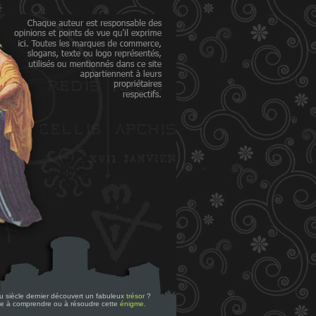
 du siècle dernier découvert un fabuleux
trésor
?
re à comprendre ou à résoudre cette
énigme
.