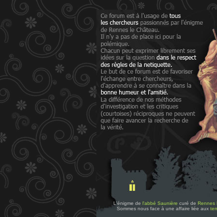
L'énigme de
l'abbé Saunière
curé de
Rennes 
Sommes nous face à une affaire liée aux
tem