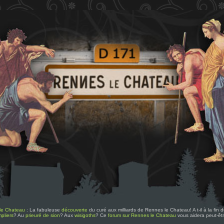
le Chateau
: La fabuleuse
découverte
du curé aux milliards de Rennes le Chateau! A t-il à la fin
pliers
? Au
prieuré de sion
? Aux
wisigoths
? Ce
forum sur Rennes le Chateau
vous aidera peut-êt