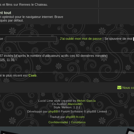
es et films sur Rennes le Chateau.
nt tout
optimisé pour le navigateur internet: Brave
loqués par défaut.
se :
J’ai oublié mon mot de passe
|
Se souvenir de moi
 137 invités (d’après le nombre d’utilisateurs actifs ces 60 dernières minutes)
2025, 11:31
 le plus récent est
Cseb
.
Nous co
Lucid Lime style created by
Melvin García
Co-Author:
MannixMD
Style Version: 1.2.1
Développé par
phpBB
® Forum Software © phpBB Limited
Traduit par
phpBB-fr.com
Confidentialité
|
Conditions