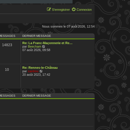
S’enregistrer
Connexion
Nous sommes le 07 août 2026, 12:54
MESSAGES
DERNIER MESSAGE
Re: La Franc-Maçonnerie et Re…
14823
V
par
Beecham
o
07 août 2026, 09:58
i
r
l
e
d
Re: Rennes-le-Château
10
e
V
par
cardou
r
o
20 août 2023, 17:42
n
i
i
r
e
l
r
e
m
d
e
e
MESSAGES
DERNIER MESSAGE
s
r
s
n
a
i
g
e
e
r
m
e
s
s
a