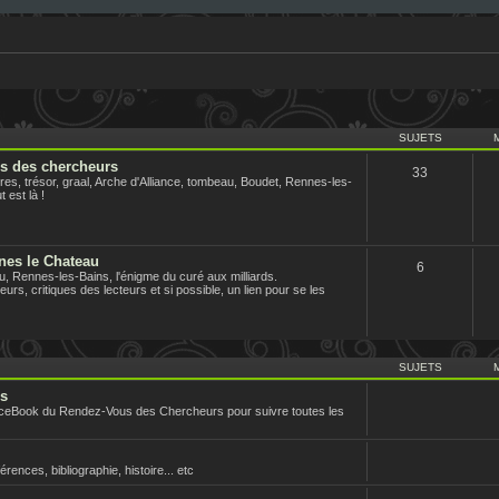
SUJETS
us des chercheurs
33
es, trésor, graal, Arche d'Alliance, tombeau, Boudet, Rennes-les-
 est là !
nes le Chateau
6
 Rennes-les-Bains, l'énigme du curé aux milliards.
urs, critiques des lecteurs et si possible, un lien pour se les
SUJETS
rs
aceBook du Rendez-Vous des Chercheurs pour suivre toutes les
nces, bibliographie, histoire... etc