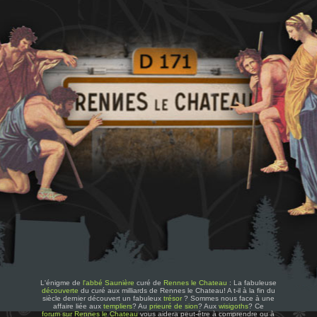
L'énigme de
l'abbé Saunière
curé de
Rennes le Chateau
: La fabuleuse
découverte
du curé aux milliards de Rennes le Chateau! A t-il à la fin du
siècle dernier découvert un fabuleux
trésor
? Sommes nous face à une
affaire liée aux
templiers
? Au
prieuré de sion
? Aux
wisigoths
? Ce
forum sur Rennes le Chateau
vous aidera peut-être à comprendre ou à