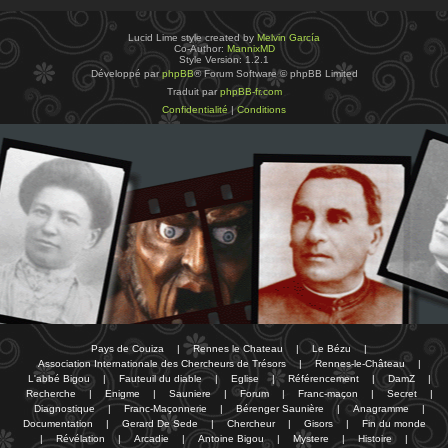
Lucid Lime style created by
Melvin García
Co-Author:
MannixMD
Style Version: 1.2.1
Développé par
phpBB
® Forum Software © phpBB Limited
Traduit par
phpBB-fr.com
Confidentialité
|
Conditions
Pays de Couiza
|
Rennes le Chateau
|
Le Bézu
|
Association Internationale des Chercheurs de Trésors
|
Rennes-le-Château
|
L'abbé Bigou
|
Fauteuil du diable
|
Eglise
|
Référencement
|
DamZ
|
Recherche
|
Enigme
|
Sauniere
|
Forum
|
Franc-maçon
|
Secret
|
Diagnostique
|
Franc-Maçonnerie
|
Bérenger Saunière
|
Anagramme
|
Documentation
|
Gerard De Sede
|
Chercheur
|
Gisors
|
Fin du monde
|
Révélation
|
Arcadie
|
Antoine Bigou
|
Mystere
|
Histoire
|