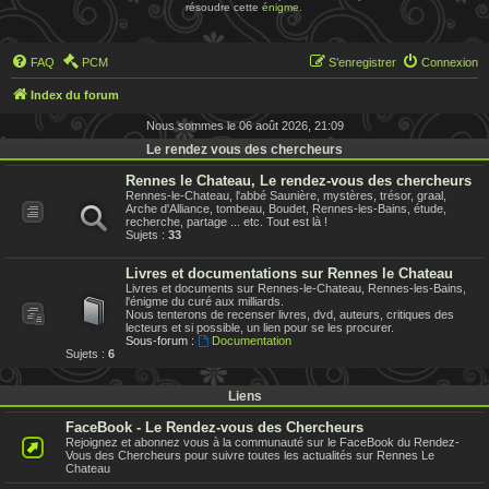
résoudre cette
énigme
.
FAQ
PCM
S’enregistrer
Connexion
Index du forum
Nous sommes le 06 août 2026, 21:09
Le rendez vous des chercheurs
Rennes le Chateau, Le rendez-vous des chercheurs
Rennes-le-Chateau, l'abbé Saunière, mystères, trésor, graal,
Arche d'Alliance, tombeau, Boudet, Rennes-les-Bains, étude,
recherche, partage ... etc. Tout est là !
Sujets :
33
Livres et documentations sur Rennes le Chateau
Livres et documents sur Rennes-le-Chateau, Rennes-les-Bains,
l'énigme du curé aux milliards.
Nous tenterons de recenser livres, dvd, auteurs, critiques des
lecteurs et si possible, un lien pour se les procurer.
Sous-forum :
Documentation
Sujets :
6
Liens
FaceBook - Le Rendez-vous des Chercheurs
Rejoignez et abonnez vous à la communauté sur le FaceBook du Rendez-
Vous des Chercheurs pour suivre toutes les actualités sur Rennes Le
Chateau