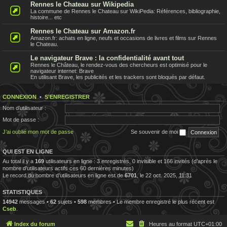
Rennes le Chateau sur Wikipedia
La commune de Rennes le Chateau sur WikiPedia: Références, bibliographie,
histoire... etc
Rennes le Chateau sur Amazon.fr
Amazon.fr: achats en ligne, neufs et occasions de livres et films sur Rennes
le Chateau.
Le navigateur Brave : la confidentialité avant tout
Rennes le Château, le rendez-vous des chercheurs est optimisé pour le
navigateur internet: Brave
En utilisant Brave, les publicités et les trackers sont bloqués par défaut.
CONNEXION
•
S’ENREGISTRER
Nom d’utilisateur :
Mot de passe :
J’ai oublié mon mot de passe
Se souvenir de moi
QUI EST EN LIGNE
Au total il y a
169
utilisateurs en ligne : 3 enregistrés, 0 invisible et 166 invités (d’après le
nombre d’utilisateurs actifs ces 60 dernières minutes)
Le record du nombre d’utilisateurs en ligne est de
6701
, le 22 oct. 2025, 11:31
STATISTIQUES
14942
messages •
62
sujets •
598
membres • Le membre enregistré le plus récent est
Cseb
.
Index du forum
Heures au format
UTC+01:00