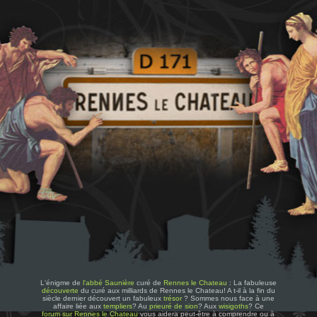
L'énigme de
l'abbé Saunière
curé de
Rennes le Chateau
: La fabuleuse
découverte
du curé aux milliards de Rennes le Chateau! A t-il à la fin du
siècle dernier découvert un fabuleux
trésor
? Sommes nous face à une
affaire liée aux
templiers
? Au
prieuré de sion
? Aux
wisigoths
? Ce
forum sur Rennes le Chateau
vous aidera peut-être à comprendre ou à