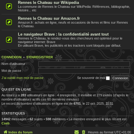
Rennes le Chateau sur Wikipedia
La commune de Rennes le Chateau sur WikiPedia: Références, bibliographie,
histoire... etc
Rennes le Chateau sur Amazon.fr
Amazon.fr: achats en ligne, neufs et occasions de livres et films sur Rennes
le Chateau.
Le navigateur Brave : la confidentialité avant tout
Rennes le Château, le rendez-vous des chercheurs est optimisé pour le
navigateur internet: Brave
En utilisant Brave, les publicités et les trackers sont bloqués par défaut.
CONNEXION
•
S’ENREGISTRER
Nom d’utilisateur :
Mot de passe :
J’ai oublié mon mot de passe
Se souvenir de moi
QUI EST EN LIGNE
Au total il y a
283
utilisateurs en ligne : 4 enregistrés, 0 invisible et 279 invités (d’après le
nombre d’utilisateurs actifs ces 60 dernières minutes)
Le record du nombre d’utilisateurs en ligne est de
6701
, le 22 oct. 2025, 11:31
STATISTIQUES
14942
messages •
62
sujets •
598
membres • Le membre enregistré le plus récent est
Cseb
.
Index du forum
Heures au format
UTC+01:00