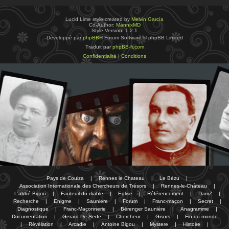
Lucid Lime style created by
Melvin García
Co-Author:
MannixMD
Style Version: 1.2.1
Développé par
phpBB
® Forum Software © phpBB Limited
Traduit par
phpBB-fr.com
Confidentialité
|
Conditions
Pays de Couiza
|
Rennes le Chateau
|
Le Bézu
|
Association Internationale des Chercheurs de Trésors
|
Rennes-le-Château
|
L'abbé Bigou
|
Fauteuil du diable
|
Eglise
|
Référencement
|
DamZ
|
Recherche
|
Enigme
|
Sauniere
|
Forum
|
Franc-maçon
|
Secret
|
Diagnostique
|
Franc-Maçonnerie
|
Bérenger Saunière
|
Anagramme
|
Documentation
|
Gerard De Sede
|
Chercheur
|
Gisors
|
Fin du monde
|
Révélation
|
Arcadie
|
Antoine Bigou
|
Mystere
|
Histoire
|