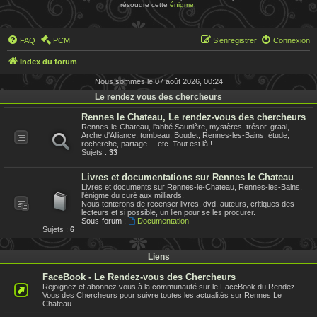
résoudre cette
énigme
.
FAQ
PCM
S’enregistrer
Connexion
Index du forum
Nous sommes le 07 août 2026, 00:24
Le rendez vous des chercheurs
Rennes le Chateau, Le rendez-vous des chercheurs
Rennes-le-Chateau, l'abbé Saunière, mystères, trésor, graal,
Arche d'Alliance, tombeau, Boudet, Rennes-les-Bains, étude,
recherche, partage ... etc. Tout est là !
Sujets :
33
Livres et documentations sur Rennes le Chateau
Livres et documents sur Rennes-le-Chateau, Rennes-les-Bains,
l'énigme du curé aux milliards.
Nous tenterons de recenser livres, dvd, auteurs, critiques des
lecteurs et si possible, un lien pour se les procurer.
Sous-forum :
Documentation
Sujets :
6
Liens
FaceBook - Le Rendez-vous des Chercheurs
Rejoignez et abonnez vous à la communauté sur le FaceBook du Rendez-
Vous des Chercheurs pour suivre toutes les actualités sur Rennes Le
Chateau