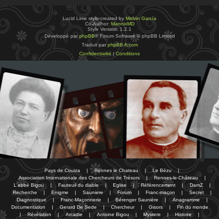
Lucid Lime style created by
Melvin García
Co-Author:
MannixMD
Style Version: 1.2.1
Développé par
phpBB
® Forum Software © phpBB Limited
Traduit par
phpBB-fr.com
Confidentialité
|
Conditions
Pays de Couiza
|
Rennes le Chateau
|
Le Bézu
|
Association Internationale des Chercheurs de Trésors
|
Rennes-le-Château
|
L'abbé Bigou
|
Fauteuil du diable
|
Eglise
|
Référencement
|
DamZ
|
Recherche
|
Enigme
|
Sauniere
|
Forum
|
Franc-maçon
|
Secret
|
Diagnostique
|
Franc-Maçonnerie
|
Bérenger Saunière
|
Anagramme
|
Documentation
|
Gerard De Sede
|
Chercheur
|
Gisors
|
Fin du monde
|
Révélation
|
Arcadie
|
Antoine Bigou
|
Mystere
|
Histoire
|