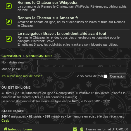
Rennes le Chateau sur Wikipedia
La commune de Rennes le Chateau sur WikiPedia: Références, bibliographie,
histoire... etc
Rennes le Chateau sur Amazon.fr
Amazon.fr: achats en ligne, neufs et occasions de livres et films sur Rennes
le Chateau.
Le navigateur Brave : la confidentialité avant tout
Rennes le Château, le rendez-vous des chercheurs est optimisé pour le
navigateur internet: Brave
En utilisant Brave, les publicités et les trackers sont bloqués par défaut.
CONNEXION
•
S’ENREGISTRER
Nom d’utilisateur :
Mot de passe :
J’ai oublié mon mot de passe
Se souvenir de moi
QUI EST EN LIGNE
Au total il y a
109
utilisateurs en ligne : 4 enregistrés, 0 invisible et 105 invités (d’après le
nombre d’utilisateurs actifs ces 60 dernières minutes)
Le record du nombre d’utilisateurs en ligne est de
6701
, le 22 oct. 2025, 11:31
STATISTIQUES
14944
messages •
62
sujets •
598
membres • Le membre enregistré le plus récent est
Cseb
.
Index du forum
Heures au format
UTC+01:00