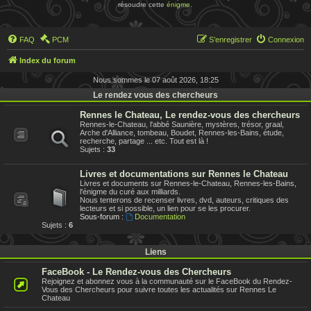
résoudre cette
énigme
.
FAQ
PCM
S’enregistrer
Connexion
Index du forum
Nous sommes le 07 août 2026, 18:25
Le rendez vous des chercheurs
Rennes le Chateau, Le rendez-vous des chercheurs
Rennes-le-Chateau, l'abbé Saunière, mystères, trésor, graal,
Arche d'Alliance, tombeau, Boudet, Rennes-les-Bains, étude,
recherche, partage ... etc. Tout est là !
Sujets :
33
Livres et documentations sur Rennes le Chateau
Livres et documents sur Rennes-le-Chateau, Rennes-les-Bains,
l'énigme du curé aux milliards.
Nous tenterons de recenser livres, dvd, auteurs, critiques des
lecteurs et si possible, un lien pour se les procurer.
Sous-forum :
Documentation
Sujets :
6
Liens
FaceBook - Le Rendez-vous des Chercheurs
Rejoignez et abonnez vous à la communauté sur le FaceBook du Rendez-
Vous des Chercheurs pour suivre toutes les actualités sur Rennes Le
Chateau