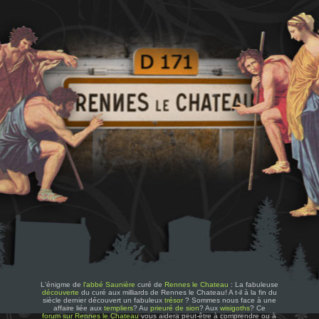
L'énigme de
l'abbé Saunière
curé de
Rennes le Chateau
: La fabuleuse
découverte
du curé aux milliards de Rennes le Chateau! A t-il à la fin du
siècle dernier découvert un fabuleux
trésor
? Sommes nous face à une
affaire liée aux
templiers
? Au
prieuré de sion
? Aux
wisigoths
? Ce
forum sur Rennes le Chateau
vous aidera peut-être à comprendre ou à