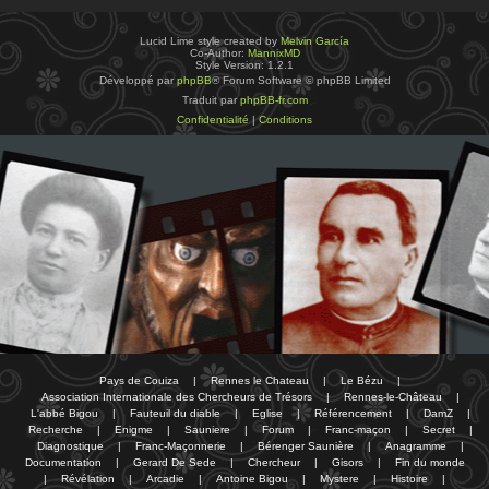
Lucid Lime style created by
Melvin García
Co-Author:
MannixMD
Style Version: 1.2.1
Développé par
phpBB
® Forum Software © phpBB Limited
Traduit par
phpBB-fr.com
Confidentialité
|
Conditions
Pays de Couiza
|
Rennes le Chateau
|
Le Bézu
|
Association Internationale des Chercheurs de Trésors
|
Rennes-le-Château
|
L'abbé Bigou
|
Fauteuil du diable
|
Eglise
|
Référencement
|
DamZ
|
Recherche
|
Enigme
|
Sauniere
|
Forum
|
Franc-maçon
|
Secret
|
Diagnostique
|
Franc-Maçonnerie
|
Bérenger Saunière
|
Anagramme
|
Documentation
|
Gerard De Sede
|
Chercheur
|
Gisors
|
Fin du monde
|
Révélation
|
Arcadie
|
Antoine Bigou
|
Mystere
|
Histoire
|