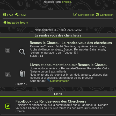
résoudre cette
énigme
.
FAQ
PCM
S’enregistrer
Connexion
Index du forum
Nous sommes le 07 août 2026, 02:52
Le rendez vous des chercheurs
Rennes le Chateau, Le rendez-vous des chercheurs
Rennes-le-Chateau, l'abbé Saunière, mystères, trésor, graal,
Arche d'Alliance, tombeau, Boudet, Rennes-les-Bains, étude,
recherche, partage ... etc. Tout est là !
Sujets :
33
Livres et documentations sur Rennes le Chateau
Livres et documents sur Rennes-le-Chateau, Rennes-les-Bains,
l'énigme du curé aux milliards.
Nous tenterons de recenser livres, dvd, auteurs, critiques des
lecteurs et si possible, un lien pour se les procurer.
Sous-forum :
Documentation
Sujets :
6
Liens
FaceBook - Le Rendez-vous des Chercheurs
Rejoignez et abonnez vous à la communauté sur le FaceBook du Rendez-
Vous des Chercheurs pour suivre toutes les actualités sur Rennes Le
Chateau