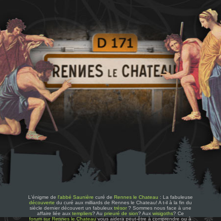
L'énigme de
l'abbé Saunière
curé de
Rennes le Chateau
: La fabuleuse
découverte
du curé aux milliards de Rennes le Chateau! A t-il à la fin du
siècle dernier découvert un fabuleux
trésor
? Sommes nous face à une
affaire liée aux
templiers
? Au
prieuré de sion
? Aux
wisigoths
? Ce
forum sur Rennes le Chateau
vous aidera peut-être à comprendre ou à