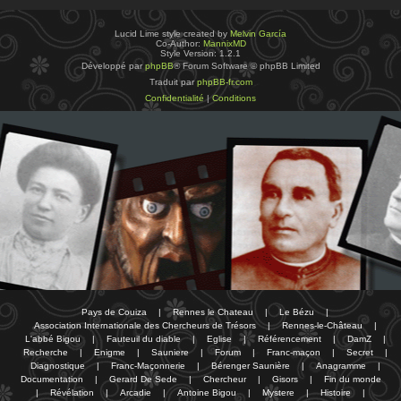
Lucid Lime style created by
Melvin García
Co-Author:
MannixMD
Style Version: 1.2.1
Développé par
phpBB
® Forum Software © phpBB Limited
Traduit par
phpBB-fr.com
Confidentialité
|
Conditions
Pays de Couiza
|
Rennes le Chateau
|
Le Bézu
|
Association Internationale des Chercheurs de Trésors
|
Rennes-le-Château
|
L'abbé Bigou
|
Fauteuil du diable
|
Eglise
|
Référencement
|
DamZ
|
Recherche
|
Enigme
|
Sauniere
|
Forum
|
Franc-maçon
|
Secret
|
Diagnostique
|
Franc-Maçonnerie
|
Bérenger Saunière
|
Anagramme
|
Documentation
|
Gerard De Sede
|
Chercheur
|
Gisors
|
Fin du monde
|
Révélation
|
Arcadie
|
Antoine Bigou
|
Mystere
|
Histoire
|