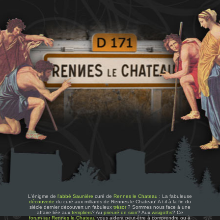
L'énigme de
l'abbé Saunière
curé de
Rennes le Chateau
: La fabuleuse
découverte
du curé aux milliards de Rennes le Chateau! A t-il à la fin du
siècle dernier découvert un fabuleux
trésor
? Sommes nous face à une
affaire liée aux
templiers
? Au
prieuré de sion
? Aux
wisigoths
? Ce
forum sur Rennes le Chateau
vous aidera peut-être à comprendre ou à