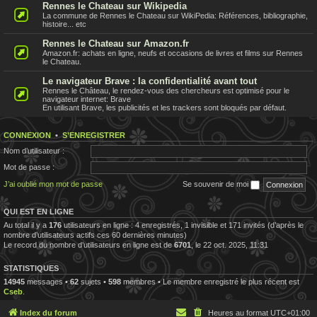
Rennes le Chateau sur Wikipedia
La commune de Rennes le Chateau sur WikiPedia: Références, bibliographie,
histoire... etc
Rennes le Chateau sur Amazon.fr
Amazon.fr: achats en ligne, neufs et occasions de livres et films sur Rennes
le Chateau.
Le navigateur Brave : la confidentialité avant tout
Rennes le Château, le rendez-vous des chercheurs est optimisé pour le
navigateur internet: Brave
En utilisant Brave, les publicités et les trackers sont bloqués par défaut.
CONNEXION
•
S’ENREGISTRER
Nom d’utilisateur :
Mot de passe :
J’ai oublié mon mot de passe
Se souvenir de moi
QUI EST EN LIGNE
Au total il y a
176
utilisateurs en ligne : 4 enregistrés, 1 invisible et 171 invités (d’après le
nombre d’utilisateurs actifs ces 60 dernières minutes)
Le record du nombre d’utilisateurs en ligne est de
6701
, le 22 oct. 2025, 11:31
STATISTIQUES
14945
messages •
62
sujets •
598
membres • Le membre enregistré le plus récent est
Cseb
.
Index du forum
Heures au format
UTC+01:00