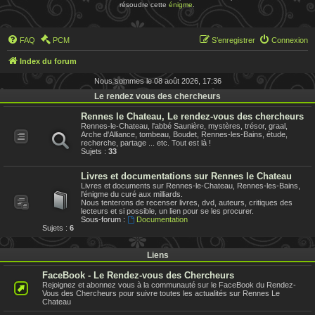
résoudre cette
énigme
.
FAQ
PCM
S’enregistrer
Connexion
Index du forum
Nous sommes le 08 août 2026, 17:36
Le rendez vous des chercheurs
Rennes le Chateau, Le rendez-vous des chercheurs
Rennes-le-Chateau, l'abbé Saunière, mystères, trésor, graal,
Arche d'Alliance, tombeau, Boudet, Rennes-les-Bains, étude,
recherche, partage ... etc. Tout est là !
Sujets :
33
Livres et documentations sur Rennes le Chateau
Livres et documents sur Rennes-le-Chateau, Rennes-les-Bains,
l'énigme du curé aux milliards.
Nous tenterons de recenser livres, dvd, auteurs, critiques des
lecteurs et si possible, un lien pour se les procurer.
Sous-forum :
Documentation
Sujets :
6
Liens
FaceBook - Le Rendez-vous des Chercheurs
Rejoignez et abonnez vous à la communauté sur le FaceBook du Rendez-
Vous des Chercheurs pour suivre toutes les actualités sur Rennes Le
Chateau