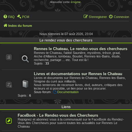
résoudre cette
énigme
.
FAQ
PCM
S’enregistrer
Connexion
Index du forum
Nous sommes le 07 août 2026, 23:04
Le rendez vous des chercheurs
Rennes le Chateau, Le rendez-vous des chercheurs
Rennes-le-Chateau, l'abbé Saunière, mystères, trésor, graal,
Arche d'Alliance, tombeau, Boudet, Rennes-les-Bains, étude,
recherche, partage ... etc. Tout est là !
Sujets :
33
Livres et documentations sur Rennes le Chateau
Livres et documents sur Rennes-le-Chateau, Rennes-les-Bains,
l'énigme du curé aux milliards.
Nous tenterons de recenser livres, dvd, auteurs, critiques des
lecteurs et si possible, un lien pour se les procurer.
Sous-forum :
Documentation
Sujets :
6
Liens
FaceBook - Le Rendez-vous des Chercheurs
Rejoignez et abonnez vous à la communauté sur le FaceBook du Rendez-
Vous des Chercheurs pour suivre toutes les actualités sur Rennes Le
Chateau