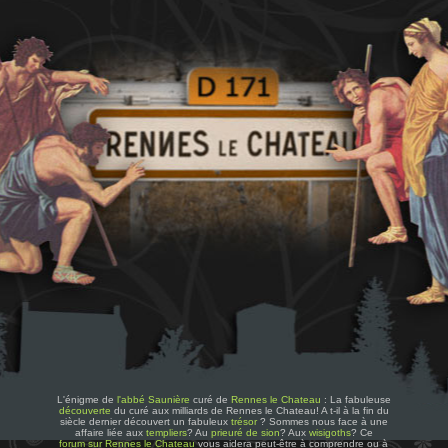
L'énigme de
l'abbé Saunière
curé de
Rennes le Chateau
: La fabuleuse
découverte
du curé aux milliards de Rennes le Chateau! A t-il à la fin du
siècle dernier découvert un fabuleux
trésor
? Sommes nous face à une
affaire liée aux
templiers
? Au
prieuré de sion
? Aux
wisigoths
? Ce
forum sur Rennes le Chateau
vous aidera peut-être à comprendre ou à