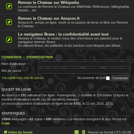
Rennes le Chateau sur Wikipedia
La commune de Rennes le Chateau sur WikiPedia: Références, bibliographie,
histoire... etc
Rennes le Chateau sur Amazon.fr
Amazon.fr: achats en ligne, neufs et occasions de livres et films sur Rennes
le Chateau.
Le navigateur Brave : la confidentialité avant tout
Rennes le Château, le rendez-vous des chercheurs est optimisé pour le
navigateur internet: Brave
En utilisant Brave, les publicités et les trackers sont bloqués par défaut.
CONNEXION
•
S’ENREGISTRER
Nom d’utilisateur :
Mot de passe :
J’ai oublié mon mot de passe
Se souvenir de moi
QUI EST EN LIGNE
Au total il y a
331
utilisateurs en ligne : 4 enregistrés, 1 invisible et 326 invités (d’après le
nombre d’utilisateurs actifs ces 60 dernières minutes)
Le record du nombre d’utilisateurs en ligne est de
6701
, le 22 oct. 2025, 11:31
STATISTIQUES
14944
messages •
62
sujets •
598
membres • Le membre enregistré le plus récent est
Cseb
.
Index du forum
Heures au format
UTC+01:00