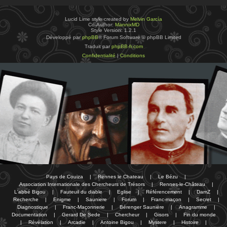
Lucid Lime style created by
Melvin García
Co-Author:
MannixMD
Style Version: 1.2.1
Développé par
phpBB
® Forum Software © phpBB Limited
Traduit par
phpBB-fr.com
Confidentialité
|
Conditions
Pays de Couiza
|
Rennes le Chateau
|
Le Bézu
|
Association Internationale des Chercheurs de Trésors
|
Rennes-le-Château
|
L'abbé Bigou
|
Fauteuil du diable
|
Eglise
|
Référencement
|
DamZ
|
Recherche
|
Enigme
|
Sauniere
|
Forum
|
Franc-maçon
|
Secret
|
Diagnostique
|
Franc-Maçonnerie
|
Bérenger Saunière
|
Anagramme
|
Documentation
|
Gerard De Sede
|
Chercheur
|
Gisors
|
Fin du monde
|
Révélation
|
Arcadie
|
Antoine Bigou
|
Mystere
|
Histoire
|