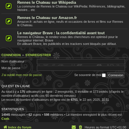
Rennes le Chateau sur Wikipedia
La commune de Rennes le Chateau sur WikiPedia: Références, bibliographie,
histoire... etc
Rennes le Chateau sur Amazon.fr
Amazon.fr: achats en ligne, neufs et occasions de livres et films sur Rennes
le Chateau.
Le navigateur Brave : la confidentialité avant tout
Rennes le Château, le rendez-vous des chercheurs est optimisé pour le
navigateur internet: Brave
En utilisant Brave, les publicités et les trackers sont bloqués par défaut.
CONNEXION
•
S’ENREGISTRER
Nom d’utilisateur :
Mot de passe :
J’ai oublié mon mot de passe
Se souvenir de moi
QUI EST EN LIGNE
Au total il y a
175
utilisateurs en ligne : 2 enregistrés, 0 invisible et 173 invités (d’après le
nombre d’utilisateurs actifs ces 60 dernières minutes)
Le record du nombre d’utilisateurs en ligne est de
6701
, le 22 oct. 2025, 11:31
STATISTIQUES
14945
messages •
62
sujets •
598
membres • Le membre enregistré le plus récent est
Cseb
.
Index du forum
Heures au format
UTC+01:00