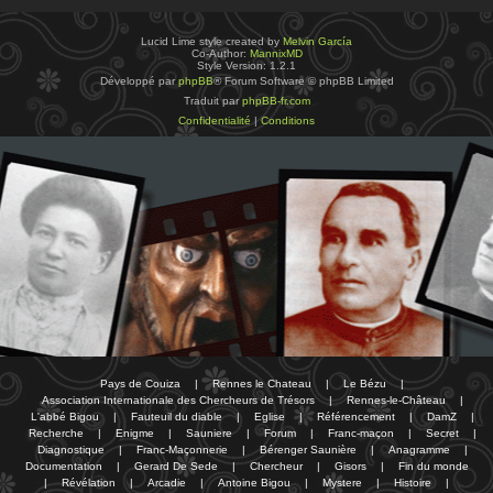
Lucid Lime style created by
Melvin García
Co-Author:
MannixMD
Style Version: 1.2.1
Développé par
phpBB
® Forum Software © phpBB Limited
Traduit par
phpBB-fr.com
Confidentialité
|
Conditions
Pays de Couiza
|
Rennes le Chateau
|
Le Bézu
|
Association Internationale des Chercheurs de Trésors
|
Rennes-le-Château
|
L'abbé Bigou
|
Fauteuil du diable
|
Eglise
|
Référencement
|
DamZ
|
Recherche
|
Enigme
|
Sauniere
|
Forum
|
Franc-maçon
|
Secret
|
Diagnostique
|
Franc-Maçonnerie
|
Bérenger Saunière
|
Anagramme
|
Documentation
|
Gerard De Sede
|
Chercheur
|
Gisors
|
Fin du monde
|
Révélation
|
Arcadie
|
Antoine Bigou
|
Mystere
|
Histoire
|