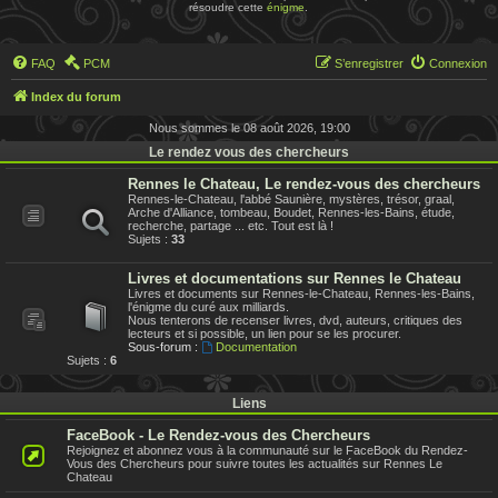
résoudre cette
énigme
.
FAQ
PCM
S’enregistrer
Connexion
Index du forum
Nous sommes le 08 août 2026, 19:00
Le rendez vous des chercheurs
Rennes le Chateau, Le rendez-vous des chercheurs
Rennes-le-Chateau, l'abbé Saunière, mystères, trésor, graal,
Arche d'Alliance, tombeau, Boudet, Rennes-les-Bains, étude,
recherche, partage ... etc. Tout est là !
Sujets :
33
Livres et documentations sur Rennes le Chateau
Livres et documents sur Rennes-le-Chateau, Rennes-les-Bains,
l'énigme du curé aux milliards.
Nous tenterons de recenser livres, dvd, auteurs, critiques des
lecteurs et si possible, un lien pour se les procurer.
Sous-forum :
Documentation
Sujets :
6
Liens
FaceBook - Le Rendez-vous des Chercheurs
Rejoignez et abonnez vous à la communauté sur le FaceBook du Rendez-
Vous des Chercheurs pour suivre toutes les actualités sur Rennes Le
Chateau