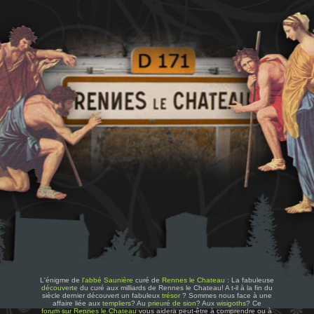
L'énigme de
l'abbé Saunière
curé de
Rennes le Chateau
: La fabuleuse
découverte
du curé aux milliards de Rennes le Chateau! A t-il à la fin du
siècle dernier découvert un fabuleux
trésor
? Sommes nous face à une
affaire liée aux
templiers
? Au
prieuré de sion
? Aux
wisigoths
? Ce
forum sur Rennes le Chateau
vous aidera peut-être à comprendre ou à